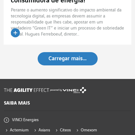
consumidora de energia?
Perante o aumento significativo do impacto ambiental da
tecnologia digital, as empresas devem assumir a
responsabilidade que lhes cabe, apostar em um
verdadeiro “Green IT” e iniciar um processo de sobriedade
digital. Hugues Ferreboeuf, diretor...
Carregar mais…
powered by
SAIBA MAIS
VINCI Energies
Actemium
Axians
Citeos
Omexom