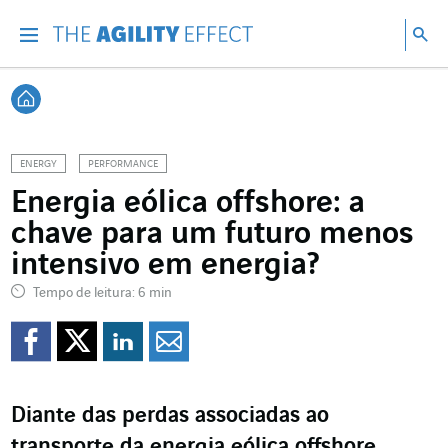
Vá diretamente para o conteúdo da página
Ir para a navegação principal
Ir para a pesquisa
Pes
Menu
Pesq
Voltar à página inicial
ENERGY
PERFORMANCE
Energia eólica offshore: a
chave para um futuro menos
intensivo em energia?
Tempo de leitura: 6 min
Compartilhar no Faceb
Compartilhar no Twi
Compartilhar no 
Compartilhar p
Diante das perdas associadas ao
transporte da energia eólica offshore,