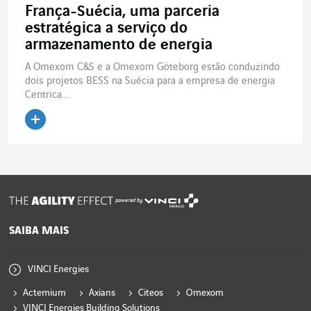
França-Suécia, uma parceria
estratégica a serviço do
armazenamento de energia
A Omexom C&S e a Omexom Göteborg estão conduzindo
dois projetos BESS na Suécia para a empresa de energia
Centrica....
Ler o artigo
powered by
SAIBA MAIS
VINCI Energies
Actemium
Axians
Citeos
Omexom
VINCI Energies Building Solutions