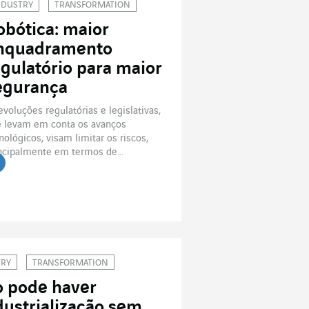
NDUSTRY
TRANSFORMATION
obótica: maior
nquadramento
egulatório para maior
egurança
evoluções regulatórias e legislativas,
 levam em conta os avanços
nológicos, visam limitar os riscos,
ncipalmente em termos de...
r o artigo
TRY
TRANSFORMATION
 pode haver
dustrialização sem