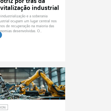
otriz por trás da
vitalização industrial
eindustrialização e a soberania
ustrial ocupam um lugar central nos
nos de recuperação na maioria das
nomias desenvolvidas. O...
ION