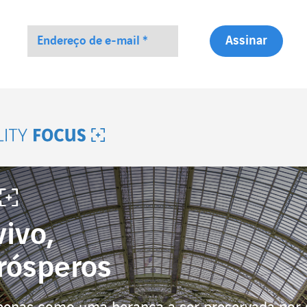
lity Focus
ivo,
prósperos