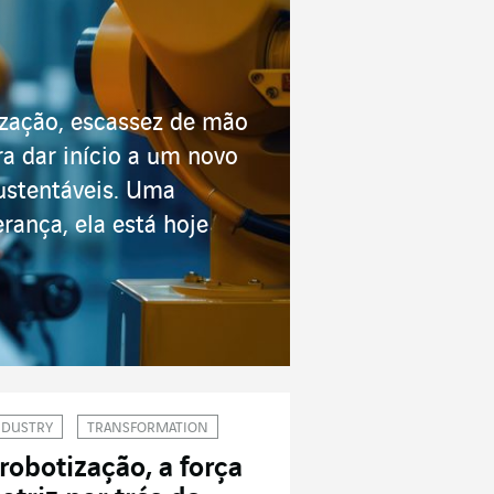
lização, escassez de mão
ra dar início a um novo
sustentáveis. Uma
ança, ela está hoje
NDUSTRY
TRANSFORMATION
 robotização, a força