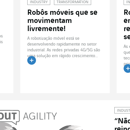
INDUSTRY
TRANSFORMATION
I
Robôs móveis que se
R
movimentam
e
livremente!
r
s
os
A robotização móvel está se
is
desenvolvendo rapidamente no setor
As 
industrial. As redes privadas 4G/5G são
que
uma solução em rápido crescimento...
tec
pri
Ler o artigo
Le
INDUS
“Não
rein