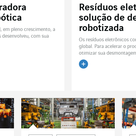
radora
Resíduos elet
bótica
solução de 
robotizada
l, em pleno crescimento, a
s desenvolveu, com sua
Os resíduos eletrônicos c
global. Para acelerar o pr
otimizar sua desmontagem
Ler o artigo