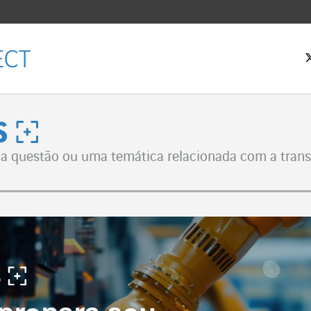
 inicial
us
 questão ou uma temática relacionada com a transf
Facebook
witter
LinkedIn
 email