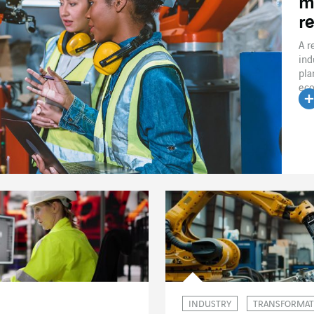
m
re
A r
ind
pla
eco
INDUSTRY
TRANSFORMAT