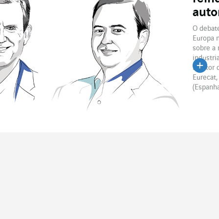
aut
O debate
Europa 
sobre a 
industri
Diretor 
Eurecat,
(Espanha)