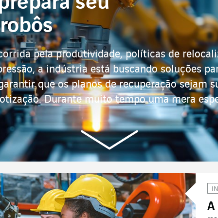
 prepara seu
 robôs
corrida pela produtividade, políticas de reloca
 pressão, a indústria está buscando soluções pa
 garantir que os planos de recuperação sejam 
botização. Durante muito tempo uma mera esper
I
A