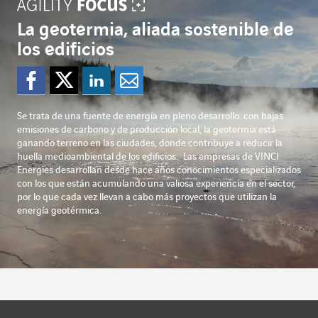
La geotermia, aliada sostenible de
los edificios
Compartir en Faceboo
Compartir en Twitte
Compartir en Li
Enviar por e-
Se trata de una fuente de energía en pleno desarrollo: con bajas
emisiones de carbono y de producción local, la geotermia está
ganando terreno en las ciudades, donde contribuye a reducir la
huella medioambiental de los edificios.
Las empresas de VINCI
Energies desarrollan desde hace años conocimientos especializados
con los que están acumulando una valiosa experiencia en el sector,
por lo que cada vez llevan a cabo más proyectos que utilizan la
energía geotérmica.