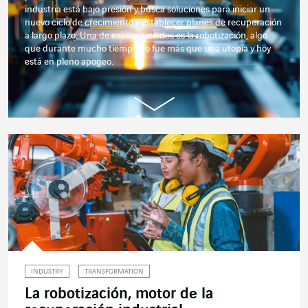
industria está bajo presión y busca soluciones para iniciar un
nuevo ciclo de crecimiento y establecer planes de recuperación
a largo plazo. Una de esas soluciones es la robotización, algo
que durante mucho tiempo no fue más que una utopía y hoy
está en pleno apogeo.
INDUSTRY
TRANSFORMATION
La robotización, motor de la