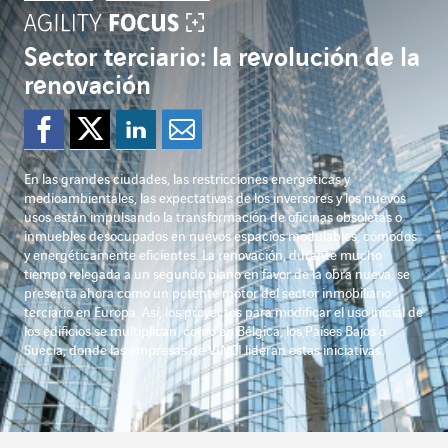
Sector terciario: la revolución de la
renovación
Compartir en Faceboo
Compartir en Twitte
Compartir en Li
Enviar por e-
En las grandes ciudades, las restricciones energéticas y
medioambientales, las expectativas de los inversores y los nuevos
usos están impulsando la transformación de oficinas obsoletas o
inmuebles desocupados en nuevos espacios modulables, cómodos
y energéticamente eficientes. La renovación, durante mucho
tiempo relegada a un segundo plano en favor de la obra nueva, se
presenta ahora como un potente motor del sector inmobiliario
terciario en Europa. Así, los proyectos para modificar el uso inicial de
los edificios se multiplican, como en Bélgica, los Países Bajos o
Suecia, donde las empresas de VINCI lideran estas iniciativas.