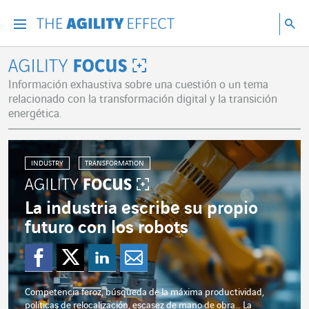
Ir directamente al contenido de la página
Ir a la navegación principal
ir a investigar
Bu
Menu
Bus
Agility Focus
Información exhaustiva sobre una cuestión o un tema
relacionado con la transformación digital y la transición
energética.
INDUSTRY
TRANSFORMATION
La industria escribe su propio
futuro con los robots
Compartir en Facebo
Compartir en Twitt
Compartir en Li
Enviar por e-
Competencia feroz, búsqueda de la máxima productividad,
políticas de relocalización, escasez de mano de obra… La