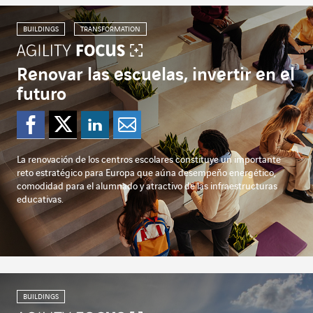
BUILDINGS
TRANSFORMATION
Renovar las escuelas, invertir en el
futuro
Compartir en Faceboo
Compartir en Twitte
Compartir en Li
Enviar por e-
La renovación de los centros escolares constituye un importante
reto estratégico para Europa que aúna desempeño energético,
comodidad para el alumnado y atractivo de las infraestructuras
educativas.
BUILDINGS