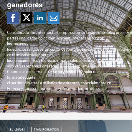
ganadores
Compartir en Faceboo
Compartir en Twitte
Compartir en Li
Enviar por e-
Considerado
durante
mucho
tiempo
como
un
legado
que
debía
preserva
partes
implicadas
coinciden
: los
monumentos
históricos
,
los
museos
y
los
edificios
religiosos
,
así
como
los
complejos
industriales
reconvertidos
o
en
términos
más
generales
,
los
conocimientos
y
técnicas
inmateriales
constituyen
un capital
vivo,
cuyas
repercusiones
trascienden
ampliamente
la
esfera
cultural.
Cuando se conserva, se
renueva
y se
pone
en
valor
de
forma
adecuada
,
el
patrimonio
atrae
a
millones
de
visitantes
,
especialmente
en
Francia y Europa,
crea
empleo
y
dinamiza
los
territorios
.
BUILDINGS
TRANSFORMATION