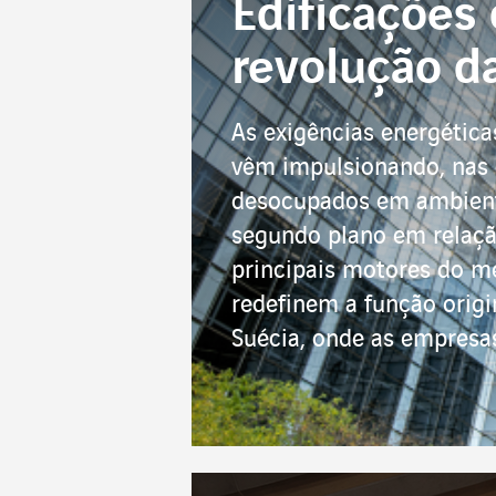
Edificações 
revolução d
As exigências energética
vêm impulsionando, nas 
desocupados em ambiente
segundo plano em relaçã
principais motores do me
redefinem a função origin
Suécia, onde as empresas