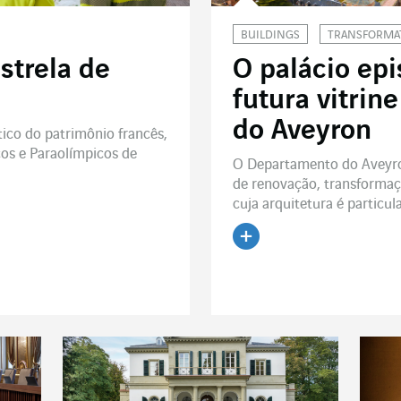
BUILDINGS
TRANSFORMA
strela de
O palácio epi
futura vitrin
do Aveyron
ico do patrimônio francês,
cos e Paraolímpicos de
O Departamento do Aveyro
de renovação, transformaçã
cuja arquitetura é particu
Ler o artigo