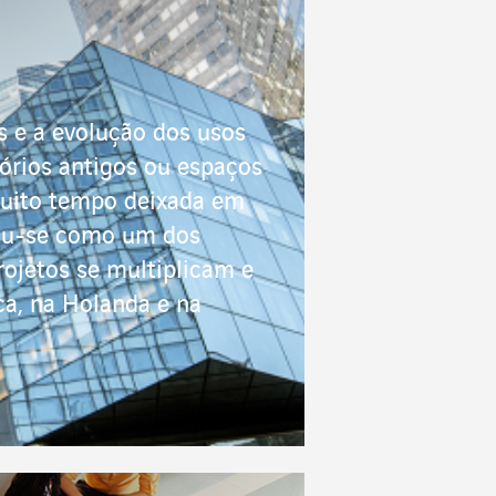
s e a evolução dos usos
órios antigos ou espaços
muito tempo deixada em
dou-se como um dos
rojetos se multiplicam e
ica, na Holanda e na