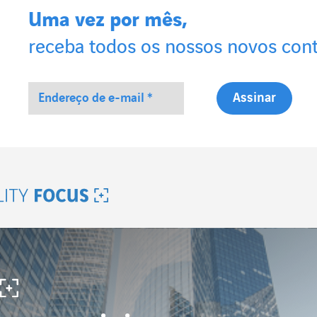
Uma vez por mês,
receba todos os nossos novos con
lity Focus