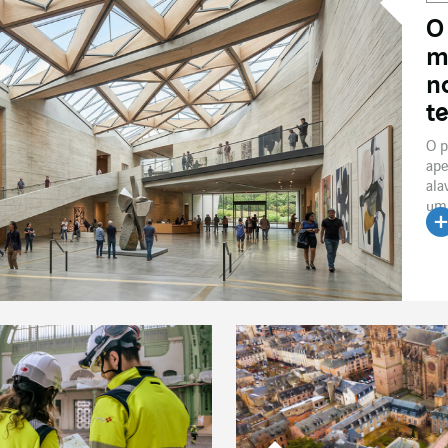
O
m
n
te
O p
ape
ala
um 