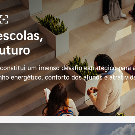
escolas,
futuro
constitui um imenso desafio estratégico para 
 energético, conforto dos alunos e atrativida