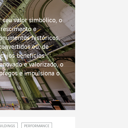
seu valor simbólico, o
crescimento e
monumentos históricos,
convertidos ou, de
cujos benefícios
enovado e valorizado, o
mpregos e impulsiona o
UILDINGS
PERFORMANCE