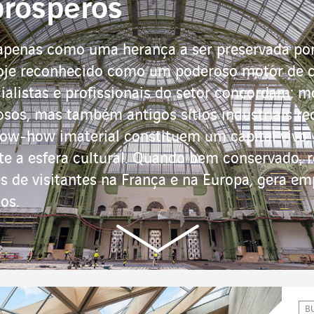
 prósperos
apenas como uma herança a ser preservada por 
hoje reconhecido como um poderoso motor de 
ialistas e profissionais do setor concordam: 
iosos, mas também antigos sítios industriais re
ow-how imaterial constituem um capital vivo, 
 a esfera cultural. Quando bem conservado, r
s de visitantes na França e na Europa, gera e
os.
B