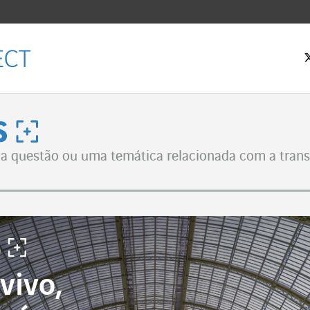
 inicial
us
 questão ou uma temática relacionada com a transf
Facebook
witter
LinkedIn
vivo,
 email