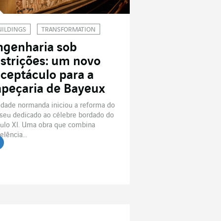
UILDINGS
TRANSFORMATION
ngenharia sob
estrições: um novo
eceptáculo para a
apeçaria de Bayeux
idade normanda iniciou a reforma do
eu dedicado ao célebre bordado do
ulo XI. Uma obra que combina
elência...
r o artigo