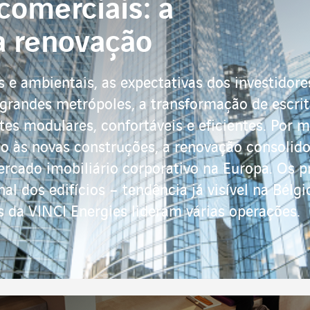
comerciais: a
a renovação
s e ambientais, as expectativas dos investidore
grandes metrópoles, a transformação de escrit
s modulares, confortáveis e eficientes. Por 
o às novas construções, a renovação consoli
rcado imobiliário corporativo na Europa. Os p
al dos edifícios – tendência já visível na Bélg
 da VINCI Energies lideram várias operações.