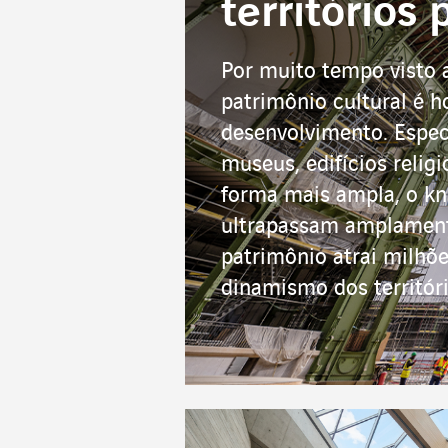
territórios
Por muito tempo visto 
patrimônio cultural é 
desenvolvimento. Espec
museus, edifícios relig
forma mais ampla, o kn
ultrapassam amplamente
patrimônio atrai milhõe
dinamismo dos territóri