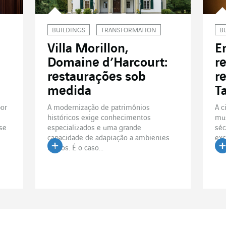
BUILDINGS
TRANSFORMATION
B
Villa Morillon,
E
Domaine d’Harcourt:
r
restaurações sob
r
medida
T
por
A modernização de patrimônios
A c
históricos exige conhecimentos
mus
se
especializados e uma grande
séc
capacidade de adaptação a ambientes
exc
únicos. É o caso...
Ler o artigo
Le