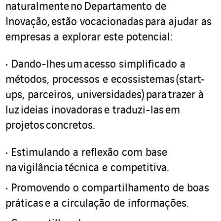
naturalmente
no
Departamento de
Inovação,
estão vocacionadas
para ajudar as
empresas a explorar este potencial:
Dando-lhes
um
acesso simplificado a
métodos, processos e ecossistemas
(start-
ups, parceiros, universidades)
para
trazer à
luz
id
e
ias inovadoras
e traduzi-las
em
projetos
concretos
.
Estimulando a reflexão com base
na
vigilância
técnica e competitiva
.
Promovendo o compartilhamento de boas
práticas
e a circulação de informações
.