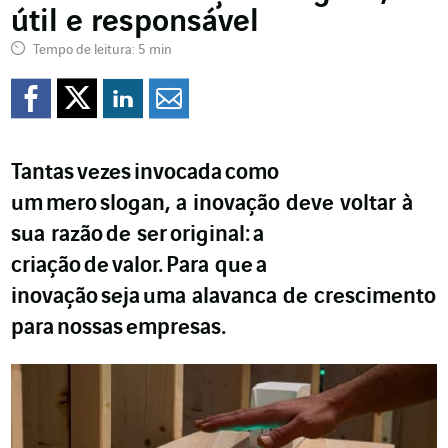
útil e responsável
Tempo de leitura: 5 min
Compartilhar no Faceb
Compartilhar no Twi
Compartilhar no 
Compartilhar p
Tantas
vezes
invocada
como
um
mero
slogan, a inovação deve voltar à
sua razão
de ser
original
:
a
criação
de
valor.
Para que
a
inovação
seja
uma alavanca de crescimento
para
nossas
empresas
.