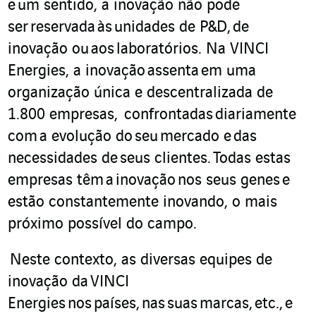
e
um sentido
, a inovação n
ão pode
ser
reservada
às
unidades de P&D,
de
inovação ou
aos
laboratórios. Na VINCI
Energi
e
s, a inovação
assenta
em uma
organização única e descentralizada de
1.800 empresas, confrontadas
diariamente
com
a evolução do
seu
mercado e
d
as
ne
cessidades de
seus clientes
.
Todas estas
empresas têm
a
inovação
nos seus genes
e
estão constantemente inovando
, o mais
próximo possível do campo.
Neste contexto, as diversas equipes de
inovação da
VINCI
Energies
nos
países
,
nas
suas
marcas,
etc.,
e