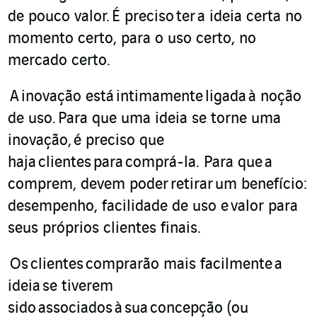
de pouco valor
.
É preciso
ter
a id
e
ia certa no
momento certo, para o uso certo, no
mercado certo.
A
inovação está
intimamente
ligada
à noção
de uso.
Para que uma id
e
ia se torne uma
inovação,
é preciso que
haja
clientes
para
comprá-la. Para que
a
comprem
, devem poder
retirar
um benefício
:
desempenho, facilidade de uso e
valor para
seus próprios clientes finais
.
Os
clientes
comprarão mais facilmente
a
id
e
ia
se tiverem
sido
associados
à
sua
concepção (
ou