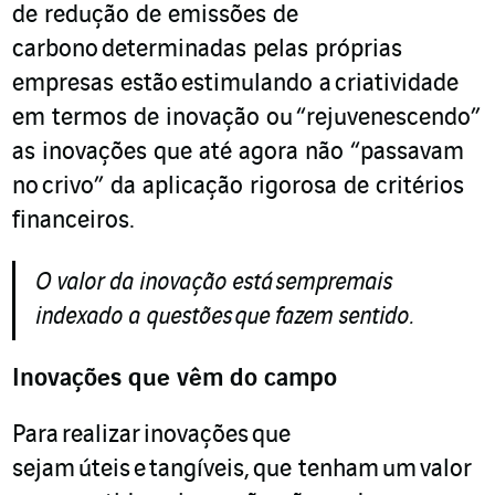
de redução de emissões de
carbono
determinadas pelas própri
as
empresas estão
estimulando a
criatividade
em termos de inovação ou
“rejuvenescendo”
a
s inovações que até agora não “passa
v
am
no
crivo
” da aplicação rigorosa de critérios
financeiros.
O valor da inovação está
sempre
mais
indexado a questões
que fazem sentido
.
Inovações que vêm do campo
Para
realizar
inovações
que
sejam
úteis
e
tangíveis,
que tenham um
valor