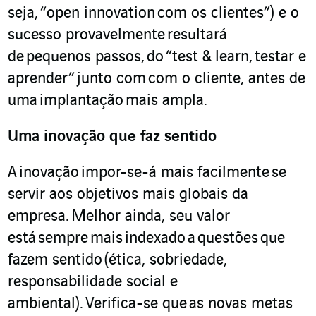
seja,
“
open innovation
com os clientes”) e o
sucesso provavelmente
resultará
de
pequenos passos,
do
“
test & learn,
testar e
aprender”
junto com
com o cliente, antes de
um
a
implantação
mais ampla.
Uma inovação que faz sentido
A
inovação
impor-se-á mais facilmente
se
servir aos objetivos mais globais da
empresa
.
Melhor ainda, seu valor
está
sempre
mais
indexado
a
questões
que
fazem sentido
(ética, sobriedade,
responsabilidade social e
ambiental).
Verifica-se que
as novas metas