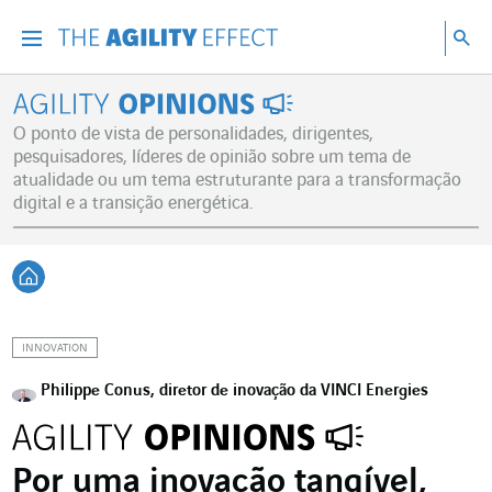
Vá diretamente para o conteúdo da página
Ir para a navegação principal
Ir para a pesquisa
Pes
Menu
Pesq
Agility Opinions
O ponto de vista de personalidades, dirigentes,
pesquisadores, líderes de opinião sobre um tema de
atualidade ou um tema estruturante para a transformação
digital e a transição energética.
Voltar à página inicial
INNOVATION
Philippe Conus, diretor de inovação da VINCI Energies
Por uma inovação tangível,