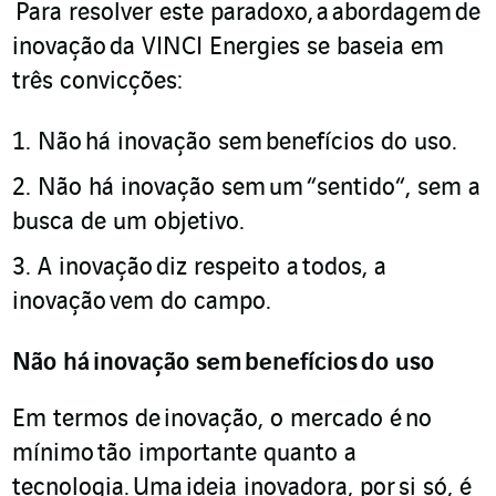
Para resolver este paradoxo,
a
abordagem
de
inovação
da VINCI Energies se baseia em
três convicções:
Não
há inovação sem
benefícios do uso
.
Não há inovação sem
um
“
sentido
“, sem a
busca de um objetivo
.
A inovação
diz respeito a
todos, a
inovação
vem do campo
.
Não há
inovação sem
benefícios
do uso
Em termos de
inovação, o mercado é
no
mínimo
tão importante quanto a
tecnologia.
Uma
id
e
ia inovadora, por
si só, é