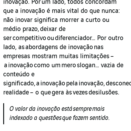
inovação
. Por
um lado, todos concordam
que a inovação é mais vital do que nunca:
não inovar significa morrer a curto ou
médio prazo,
deixar de
ser
competitivo
ou
diferenciador… Por outro
lado, as
abordagens de inovação
nas
empresas mostram muitas limitações
–
a
inovação
como um
mero
slogan… vazia de
conteúdo e
significado,
a
inovação
pela
inovação,
descone
realidade
– o que
gera às
vezes
desilusões
.
O valor da inovação está
sempre
mais
indexado a questões
que fazem sentido
.