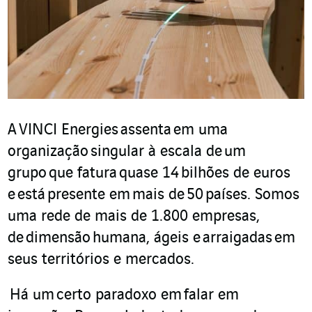
A
VINCI Energies
assenta
em uma
organização
singular à escala de
um
grupo
que fatura
quase 14
bilhões de euros
e
está
presente em
mais de
50
países
. Somos
uma rede de mais de 1.800 empresas,
de
dimensão
human
a
, á
geis e
arraigadas
em
seus territórios e mercados
.
Há um
certo paradoxo em
falar em