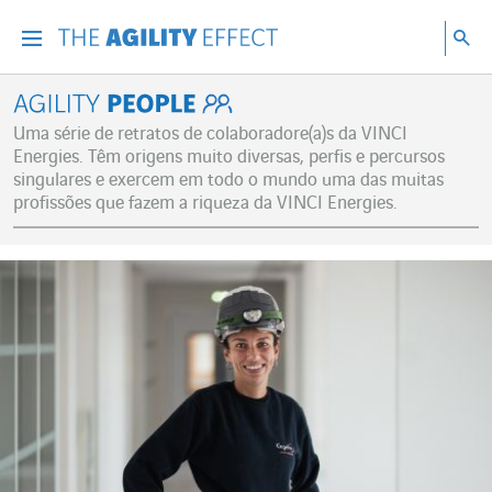
Vá diretamente para o conteúdo da página
Ir para a navegação principal
Ir para a pesquisa
Pes
Menu
Pesq
Agility People
Uma série de retratos de colaboradore(a)s da VINCI
Energies. Têm origens muito diversas, perfis e percursos
singulares e exercem em todo o mundo uma das muitas
profissões que fazem a riqueza da VINCI Energies.