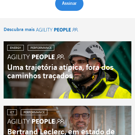
Descubra mais
Agility People
ENERGY
PERFORMANCE
Uma trajetória atípica, fora dos
caminhos traçados
ICT
PERFORMANCE
Bertrand Leclerc, em estado de