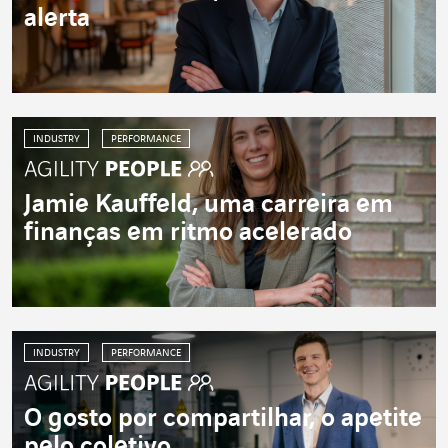
alerta
INDUSTRY
PERFORMANCE
Jamie Kauffeld, uma carreira em
finanças em ritmo acelerado
INDUSTRY
PERFORMANCE
O gosto por compartilhar, o apetite
pelo coletivo