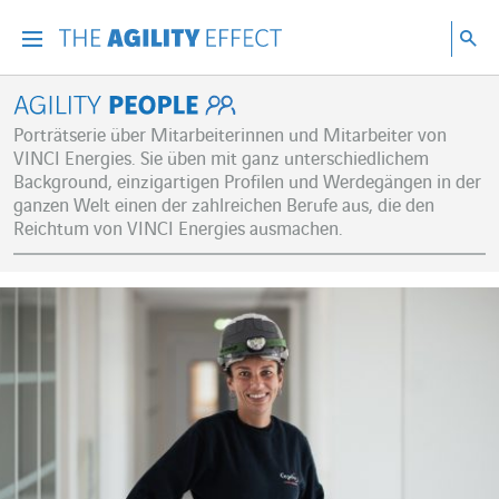
Gehen Sie direkt zum Inhalt der Seite
Gehen Sie zur Hauptnavigation
Gehen Sie zur Forschung
Su
Menu
Suc
Agility People
Porträtserie über Mitarbeiterinnen und Mitarbeiter von
VINCI Energies. Sie üben mit ganz unterschiedlichem
Background, einzigartigen Profilen und Werdegängen in der
ganzen Welt einen der zahlreichen Berufe aus, die den
Reichtum von VINCI Energies ausmachen.