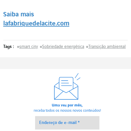
Saiba mais
lafabriquedelacite.com
Tags :
#
smart city
#
Sobriedade energética
#
Transição ambiental
Uma vez por mês,
receba todos os nossos novos conteúdos!