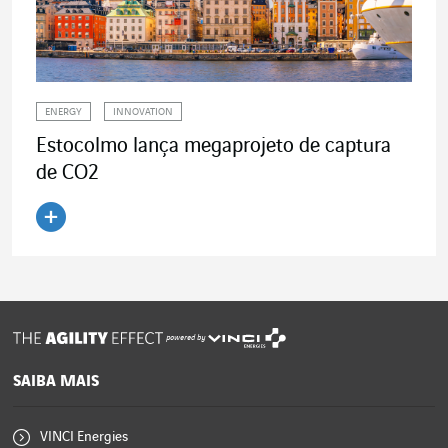
ENERGY
INNOVATION
Estocolmo lança megaprojeto de captura
de CO2
Ler o artigo
powered by
SAIBA MAIS
VINCI Energies