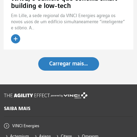
building e low-tech
Em Lille, a sede regional da VINCI Energies agrega os
novos usos de um edifício simultaneamente “inteligente”
e sóbrio. A...
Ler o artigo
Carregar mais…
powered by
SAIBA MAIS
VINCI Energies
Actemium
Axians
Citeos
Omexom