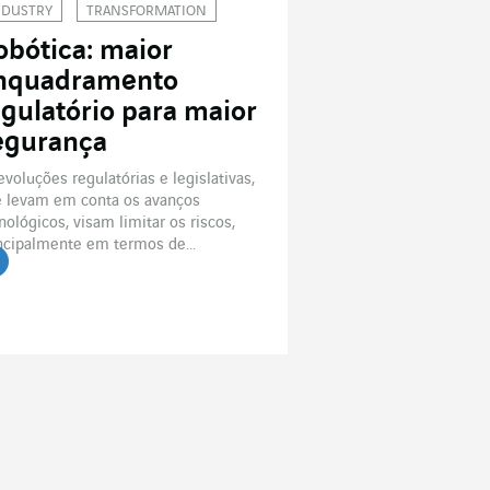
NDUSTRY
TRANSFORMATION
obótica: maior
nquadramento
egulatório para maior
egurança
evoluções regulatórias e legislativas,
 levam em conta os avanços
nológicos, visam limitar os riscos,
ncipalmente em termos de...
r o artigo