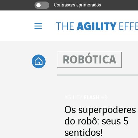
Vá diretamente para o conteúdo da página
Ir para a navegação principal
Ir para a pesquisa
Contrastes aprimorados
Menu
ROBÓTICA
Voltar à página
Os superpoderes
do robô: seus 5
sentidos!