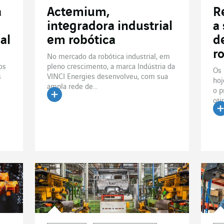
a
Actemium,
R
integradora industrial
a
al
em robótica
d
r
No mercado da robótica industrial, em
os
pleno crescimento, a marca Indústria da
Os 
s
VINCI Energies desenvolveu, com sua
hoj
ampla rede de...
o p
oti
Ler o artigo
Le