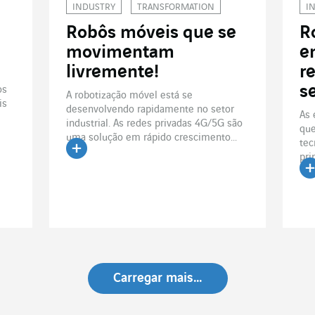
INDUSTRY
TRANSFORMATION
I
Robôs móveis que se
R
movimentam
e
livremente!
r
s
os
A robotização móvel está se
is
desenvolvendo rapidamente no setor
As 
industrial. As redes privadas 4G/5G são
que
uma solução em rápido crescimento...
tec
pri
Ler o artigo
Le
Carregar mais…