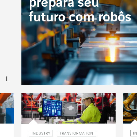
prepara seu
futuro com robôs
INDUSTRY
TRANSFORMATION
I