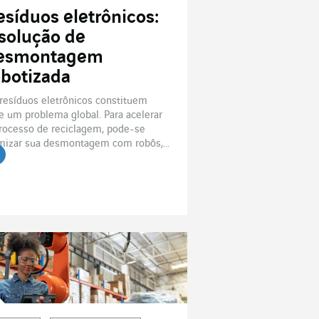
esíduos eletrônicos:
 solução de
esmontagem
obotizada
resíduos eletrônicos constituem
e um problema global. Para acelerar
rocesso de reciclagem, pode-se
mizar sua desmontagem com robôs,...
r o artigo