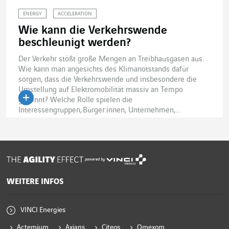
ENERGY
ACCELERATION
Wie kann die Verkehrswende
beschleunigt werden?
Der Verkehr stößt große Mengen an Treibhausgasen aus.
Wie kann man angesichts des Klimanotstands dafür
sorgen, dass die Verkehrswende und insbesondere die
Umstellung auf Elektromobilität massiv an Tempo
gewinnt? Welche Rolle spielen die
Interessengruppen, Bürger:innen, Unternehmen,...
powered by
WEITERE INFOS
VINCI Energies
Actemium
Axians
Citeos
Omexom