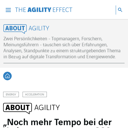
Gehen Sie direkt zum Inhalt der Seite
Gehen Sie zur Hauptnavigation
Gehen Sie zur Forschung
Su
Menu
Suc
About Agility
Zwei Persönlichkeiten - Topmanagern, Forschern,
Meinungsführern - tauschen sich über Erfahrungen,
Analysen, Standpunkte zu einem strukturgebenden Thema
in Bezug auf digitale Transformation und Energiewende.
Zurück zur Startseite
ENERGY
ACCELERATION
„Noch mehr Tempo bei der