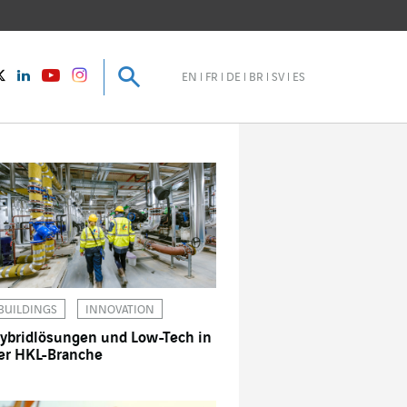
Suche
Suche
instagram
Twitter
LinkedIn
Youtube
EN
FR
DE
BR
SV
ES
BUILDINGS
INNOVATION
ybridlösungen und Low-Tech in
er HKL-Branche