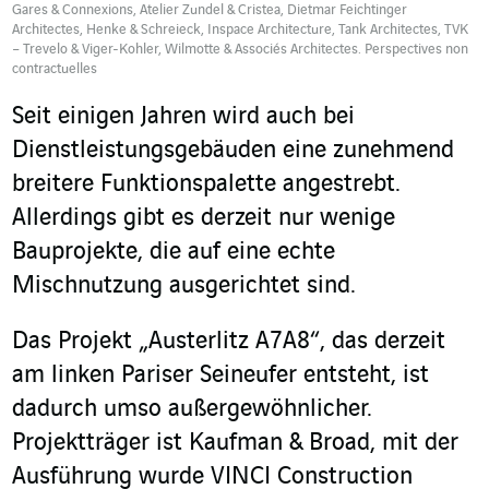
Gares & Connexions, Atelier Zundel & Cristea, Dietmar Feichtinger
Architectes, Henke & Schreieck, Inspace Architecture, Tank Architectes, TVK
– Trevelo & Viger-Kohler, Wilmotte & Associés Architectes. Perspectives non
contractuelles
Seit einigen Jahren wird auch bei
Dienstleistungsgebäuden eine zunehmend
breitere Funktionspalette angestrebt.
Allerdings gibt es derzeit nur wenige
Bauprojekte, die auf eine echte
Mischnutzung ausgerichtet sind.
Das Projekt „Austerlitz A7A8“, das derzeit
am linken Pariser Seineufer entsteht, ist
dadurch umso außergewöhnlicher.
Projektträger ist Kaufman & Broad, mit der
Ausführung wurde VINCI Construction