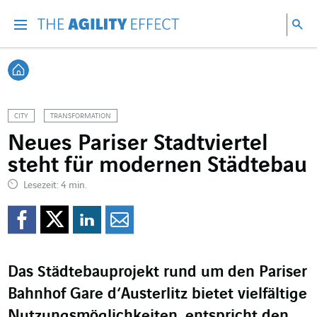
Gehen Sie direkt zum Inhalt der Seite
Gehen Sie zur Hauptnavigation
Gehen Sie zur Forschung
Su
Menu
Suc
Zurück zur Startseite
CITY
TRANSFORMATION
Neues Pariser Stadtviertel
steht für modernen Städtebau
Lesezeit: 4 min.
Auf Facebook teilen
Auf Twitter teilen
Auf LinkedIn teil
Per Mail teilen
Das Städtebauprojekt rund um den Pariser
Bahnhof Gare d‘Austerlitz bietet vielfältige
Nutzungsmöglichkeiten, entspricht den