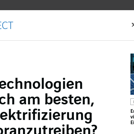
tseite
echnologien
len
ich am besten,
n
en
ektrifizierung
E
v
E
oranzutreiben?