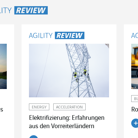
lity Review
B
ENERGY
ACCELERATION
Ro
ds
Elektrifizierung: Erfahrungen
aus den Vorreiterländern
Ar