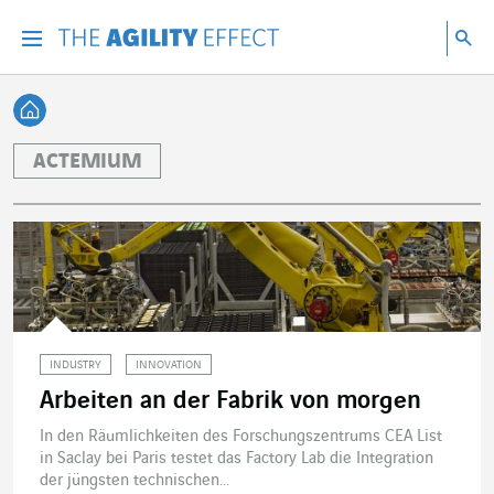
Gehen Sie direkt zum Inhalt der Seite
Gehen Sie zur Hauptnavigation
Gehen Sie zur Forschung
Su
Menu
Suc
Zurück zur Startseite
ACTEMIUM
INDUSTRY
INNOVATION
Arbeiten an der Fabrik von morgen
In den Räumlichkeiten des Forschungszentrums CEA List
in Saclay bei Paris testet das Factory Lab die Integration
der jüngsten technischen...