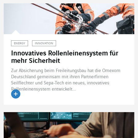
ENERGY
INNOVATION
Innovatives Rollenleinensystem für
mehr Sicherheit
Zur Absicherung beim Freileitungsbau hat die Omexom
Deutschland gemeinsam mit ihren Partnerfirmen
Seilflechter und Sepa-Tech ein neues, innovatives
Rollenleinensystem entwickelt....
Artikel lesen