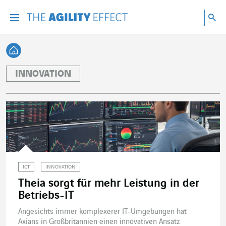
Gehen Sie direkt zum Inhalt der Seite
Gehen Sie zur Hauptnavigation
Gehen Sie zur Forschung
Su
Menu
Suc
Zurück zur Startseite
INNOVATION
ICT
INNOVATION
Theia sorgt für mehr Leistung in der
Betriebs-IT
Angesichts immer komplexerer IT-Umgebungen hat
Axians in Großbritannien einen innovativen Ansatz