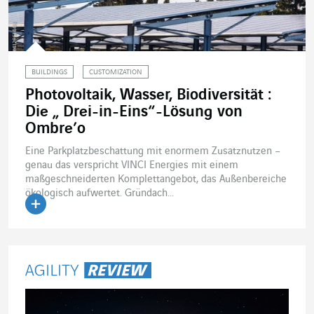
BUILDINGS
CUSTOMIZATION
Photovoltaik, Wasser, Biodiversität :
Die „ Drei-in-Eins“-Lösung von
Ombre’o
Eine Parkplatzbeschattung mit enormem Zusatznutzen –
genau das verspricht VINCI Energies mit einem
maßgeschneiderten Komplettangebot, das Außenbereiche
ökologisch aufwertet. Gründach...
Artikel lesen