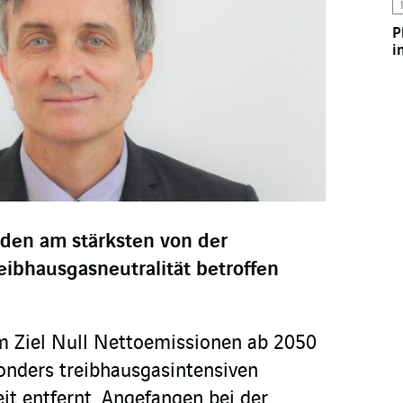
P
i
den am stärksten von der
eibhausgasneutralität betroffen
m Ziel Null Nettoemissionen ab 2050
sonders treibhausgasintensiven
it entfernt. Angefangen bei der