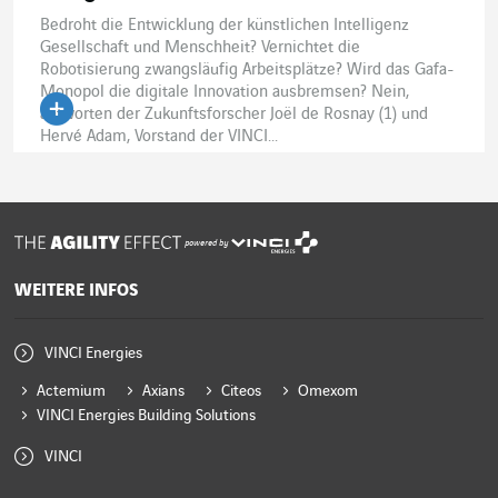
Bedroht die Entwicklung der künstlichen Intelligenz
Gesellschaft und Menschheit? Vernichtet die
Robotisierung zwangsläufig Arbeitsplätze? Wird das Gafa-
Monopol die digitale Innovation ausbremsen? Nein,
antworten der Zukunftsforscher Joël de Rosnay (1) und
Hervé Adam, Vorstand der VINCI...
powered by
WEITERE INFOS
VINCI Energies
Actemium
Axians
Citeos
Omexom
VINCI Energies Building Solutions
VINCI