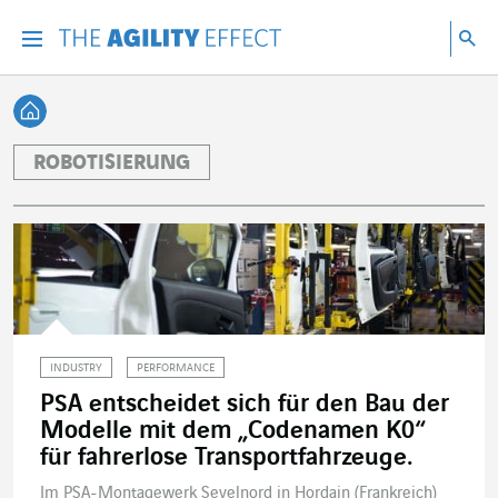
Gehen Sie direkt zum Inhalt der Seite
Gehen Sie zur Hauptnavigation
Gehen Sie zur Forschung
Su
Menu
Suc
Zurück zur Startseite
ROBOTISIERUNG
INDUSTRY
PERFORMANCE
PSA entscheidet sich für den Bau der
Modelle mit dem „Codenamen K0“
für fahrerlose Transportfahrzeuge.
Im PSA-Montagewerk Sevelnord in Hordain (Frankreich)