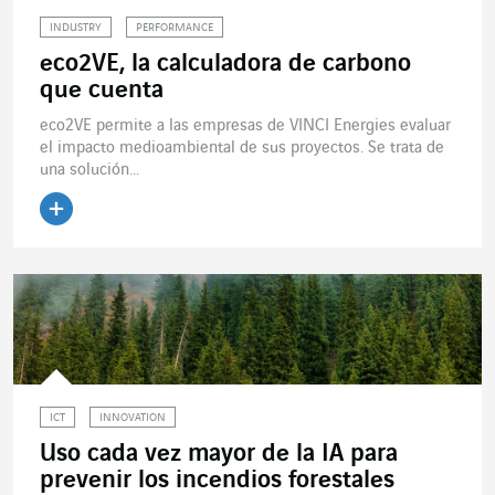
INDUSTRY
PERFORMANCE
eco2VE, la calculadora de carbono
que cuenta
eco2VE permite a las empresas de VINCI Energies evaluar
el impacto medioambiental de sus proyectos. Se trata de
una solución...
Leer el artículo
ICT
INNOVATION
Uso cada vez mayor de la IA para
prevenir los incendios forestales