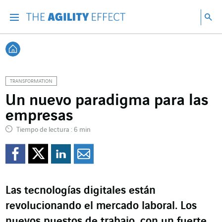
Ir directamente al contenido de la página
Ir a la navegación principal
ir a investigar
Bu
Menu
Bus
Volver a Inicio
TRANSFORMATION
Un nuevo paradigma para las
empresas
Tiempo de lectura : 6 min
Compartir en Facebook
Compartir en Twitte
Compartir en Lin
Enviar por e-m
Las tecnologías digitales están
revolucionando el mercado laboral. Los
nuevos puestos de trabajo, con un fuerte