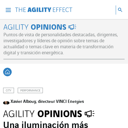
Ir directamente al contenido de la página
Ir a la navegación principal
ir a investigar
Bu
Menu
Bus
Agility Opinions
Puntos de vista de personalidades destacadas, dirigentes,
investigadores y líderes de opinión sobre temas de
actualidad o temas clave en materia de transformación
digital y transición energética.
Volver a Inicio
CITY
PERFORMANCE
Xavier Albouy, directeur VINCI Energies
Una iluminación más