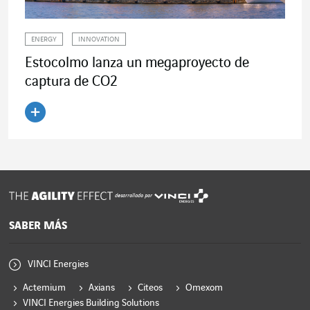
ENERGY
INNOVATION
Estocolmo lanza un megaproyecto de
captura de CO2
Leer el artículo
desarrollado por
SABER MÁS
VINCI Energies
Actemium
Axians
Citeos
Omexom
VINCI Energies Building Solutions