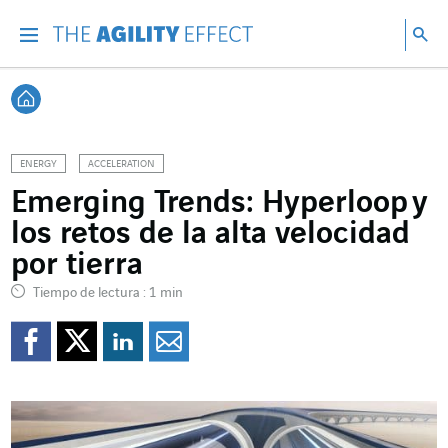
Ir directamente al contenido de la página
Ir a la navegación principal
ir a investigar
Bu
Menu
Bus
Volver a Inicio
ENERGY
ACCELERATION
Emerging Trends: Hyperloop y
los retos de la alta velocidad
por tierra
Tiempo de lectura : 1 min
Compartir en Facebook
Compartir en Twitte
Compartir en Lin
Enviar por e-m