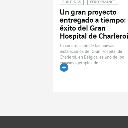
BUILDINGS
PERFORMANCE
Un gran proyecto
entregado a tiempo: 
éxito del Gran
Hospital de Charlero
La construcción de las nuevas
instalaciones del Gran Hospital de
Charleroi, en Bélgica, es uno de los
escasos ejemplos de...
Leer el artículo