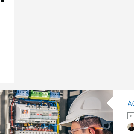
de
IC