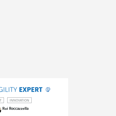
T
INNOVATION
Rui Roccazzella