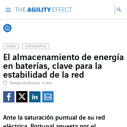
Ir directamente al contenido de la página
Ir a la navegación principal
ir a investigar
Bu
Menu
Bus
Volver a Inicio
ENERGY
CUSTOMIZATION
El almacenamiento de energía
en baterías, clave para la
estabilidad de la red
Tiempo de lectura : 4 min
Compartir en Facebook
Compartir en Twitte
Compartir en Lin
Enviar por e-m
Ante la saturación puntual de su red
eléctrica, Portugal apuesta por el