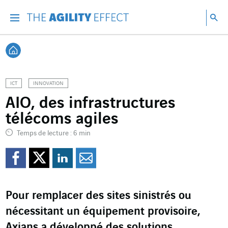
Accéder directement au contenu de la page
Accéder à la navigation principale
Accéder à la recherche
Re
Menu
Rec
Retour à l'accueil
ICT
INNOVATION
AIO, des infrastructures
télécoms agiles
Temps de lecture : 6 min
Partager sur Facebook
Partager sur Twitter
Partager sur Line
Partager par e
Pour remplacer des sites sinistrés ou
nécessitant un équipement provisoire,
Axians a développé des solutions