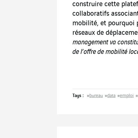
construire cette plat
collaboratifs associan
mobilité, et pourquoi 
réseaux de déplaceme
management va constitue
de l’offre de mobilité loc
Tags :
#
bureau
#
data
#
emploi
#