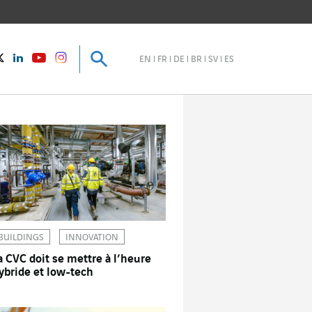
Recherche
Recherche
instagram
Twitter
LinkedIn
Youtube
EN
FR
DE
BR
SV
ES
BUILDINGS
INNOVATION
a CVC doit se mettre à l’heure
ybride et low-tech