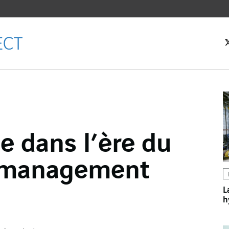
eil
e dans l’ère du
ebook
y management
er
dIn
L
h
l