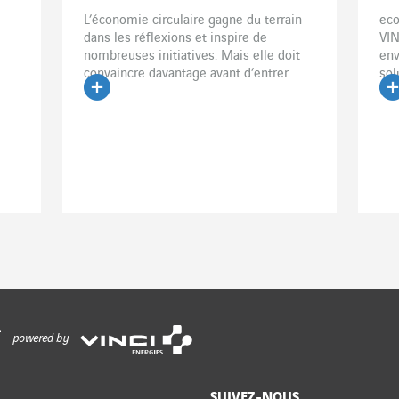
L’économie circulaire gagne du terrain
eco
dans les réflexions et inspire de
VIN
nombreuses initiatives. Mais elle doit
env
convaincre davantage avant d’entrer...
sol
veut
Lire l'article
Li
powered by
SUIVEZ-NOUS