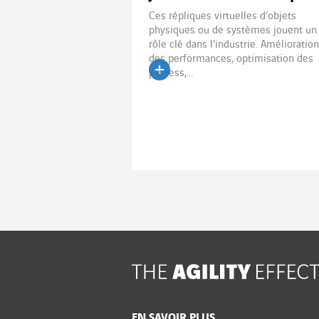
Ces répliques virtuelles d’objets
physiques ou de systèmes jouent un
rôle clé dans l’industrie. Amélioration
des performances, optimisation des
process,...
Lire l'article
EN SAVOIR PLUS