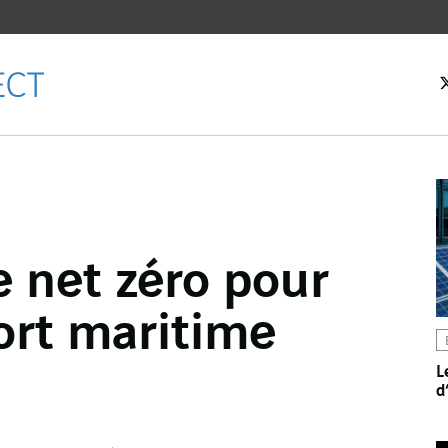
eil
e net zéro pour
ebook
ort maritime
er
dIn
L
d
l