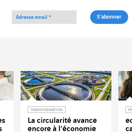
TRANSFORMATION
P
es
La circularité avance
e
s
encore à l’économie
c