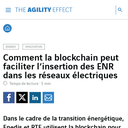
Accéder directement au contenu de la page
Accéder à la navigation principale
Accéder à la recherche
Re
Menu
Rec
Retour à l'accueil
ENERGY
INNOVATION
Comment la blockchain peut
faciliter l’insertion des ENR
dans les réseaux électriques
Temps de lecture : 5 min
Partager sur Facebook
Partager sur Twitter
Partager sur Line
Partager par e
Dans le cadre de la transition énergétique,
Enedis et RTE utilisent la blockchain pour