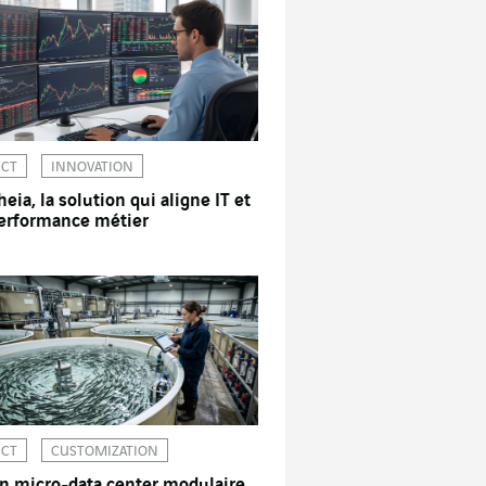
ICT
INNOVATION
heia, la solution qui aligne IT et
erformance métier
ICT
CUSTOMIZATION
n micro-data center modulaire