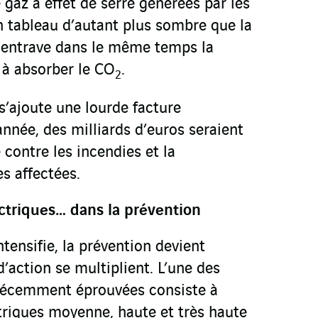
gaz à effet de serre générées par les
n tableau d’autant plus sombre que la
e entrave dans le même temps la
 à absorber le CO
.
2
s’ajoute une lourde facture
née, des milliards d’euros seraient
 contre les incendies et la
es affectées.
ectriques… dans la prévention
ntensifie, la prévention devient
 d’action se multiplient. L’une des
 récemment éprouvées consiste à
ectriques moyenne, haute et très haute