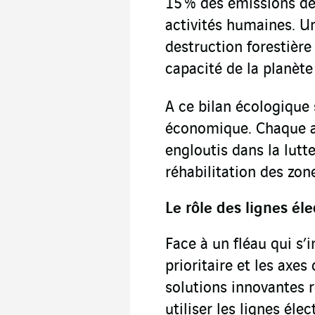
15 % des émissions de 
activités humaines. U
destruction forestièr
capacité de la planète
A ce bilan écologique 
économique. Chaque an
engloutis dans la lutte
réhabilitation des zon
Le rôle des lignes él
Face à un fléau qui s’i
prioritaire et les axes
solutions innovantes
utiliser les lignes él