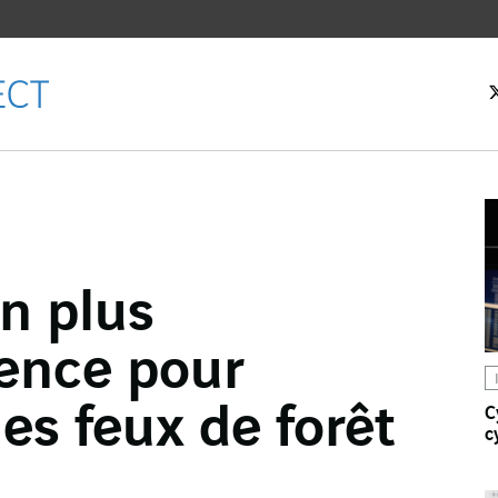
eil
n plus
ebook
gence pour
er
dIn
les feux de forêt
C
c
l