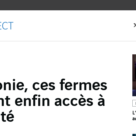
eil
nie, ces fermes
ebook
nt enfin accès à
er
dIn
ité
L
a
l