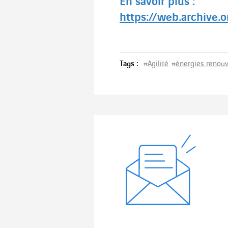
En savoir plus :
https://web.archive.o
Tags :
#
Agilité
#
énergies renouv