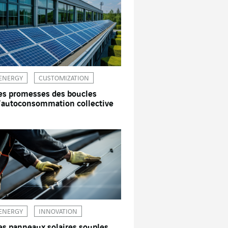
ENERGY
CUSTOMIZATION
es promesses des boucles
’autoconsommation collective
ENERGY
INNOVATION
es panneaux solaires souples,