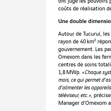
ont jugé les pouvoirs 
coûts de réalisation d
Une double dimensio
Autour de Tucuruí, les
rayon de 40 km² répon
gouvernement. Les pan
Omexom dans les ferme
centres de soins total
1,8 MWp.
« Chaque sys
mois, ce qui permet d’ass
d’alimenter les appareil
téléviseur, etc. »
, précis
Manager d’Omexom au