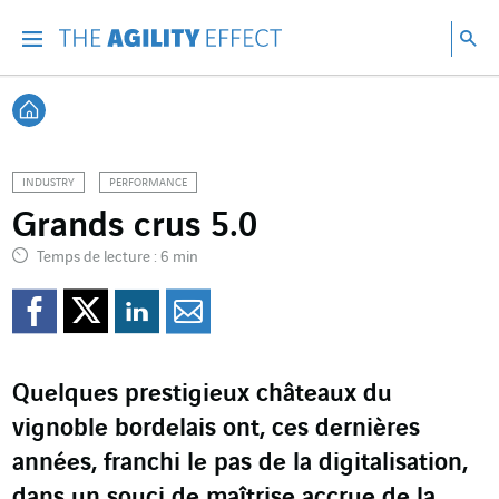
Accéder directement au contenu de la page
Accéder à la navigation principale
Accéder à la recherche
Re
Menu
Rec
Retour à l'accueil
INDUSTRY
PERFORMANCE
Grands crus 5.0
Temps de lecture : 6 min
Partager sur Facebook
Partager sur Twitter
Partager sur Line
Partager par e
Quelques prestigieux châteaux du
vignoble bordelais ont, ces dernières
années, franchi le pas de la digitalisation,
dans un souci de maîtrise accrue de la