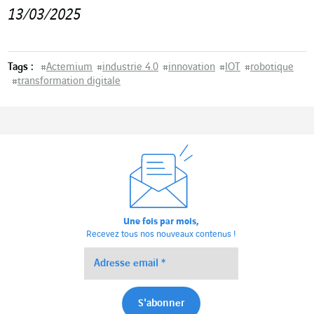
13/03/2025
Tags :
#
Actemium
#
industrie 4.0
#
innovation
#
IOT
#
robotique
#
transformation digitale
Une fois par mois,
Recevez tous nos nouveaux contenus !