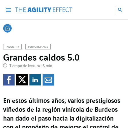
Ir directamente al contenido de la página
Ir a la navegación principal
ir a investigar
Bu
Menu
Bus
Volver a Inicio
INDUSTRY
PERFORMANCE
Grandes caldos 5.0
Tiempo de lectura : 6 min
Compartir en Facebook
Compartir en Twitte
Compartir en Lin
Enviar por e-m
En estos últimos años, varios prestigiosos
viñedos de la región vinícola de Burdeos
han dado el paso hacia la digitalización
con el propósito de mejorar el control de