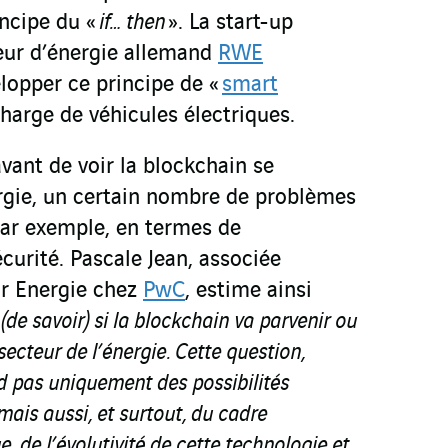
incipe du «
if… then
». La start-up
teur d’énergie allemand
RWE
lopper ce principe de «
smart
charge de véhicules électriques.
vant de voir la blockchain se
ergie, un certain nombre de problèmes
par exemple, en termes de
écurité. Pascale Jean, associée
ur Energie chez
PwC
, estime ainsi
e (de savoir) si la blockchain va parvenir ou
ecteur de l’énergie. Cette question,
 pas uniquement des possibilités
ais aussi, et surtout, du cadre
e, de l’évolutivité de cette technologie et