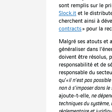
sont remplis sur le pr
Slock.it
et le distribu
cherchent ainsi à déve
contracts
» pour la re
Malgré ses atouts et a
généraliser dans l’én
doivent être résolus, 
responsabilité et de s
responsable du secte
qu’
« il n’est pas possibl
non à s’imposer dans le s
ajoute-t-elle,
ne dépend
techniques du système, m
réglementaire et juridiqu