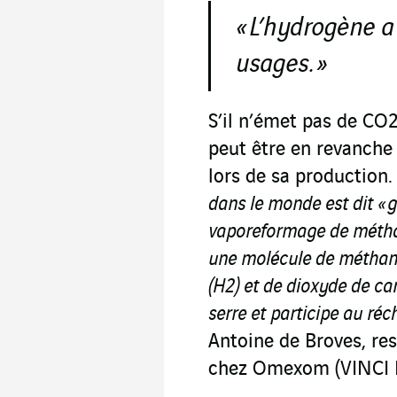
« L’hydrogène a
usages.
»
S’il n’émet pas de CO2
peut être en revanch
lors de sa production
dans le monde est dit « gr
vaporeformage de méthan
une molécule de méthan
(H
2
) et de dioxyde de c
serre et participe au ré
Antoine de Broves, re
chez Omexom (VINCI E