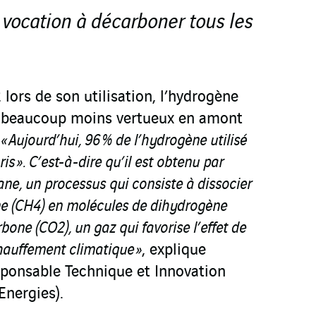
 vocation à décarboner tous les
 lors de son utilisation, l’hydrogène
e beaucoup moins vertueux en amont
.
« Aujourd’hui, 96 % de l’hydrogène utilisé
is ». C’est-à-dire qu’il est obtenu par
e, un processus qui consiste à dissocier
e (CH
4
) en molécules de dihydrogène
arbone (CO
2
), un gaz qui favorise l’effet de
chauffement climatique »
, explique
sponsable Technique et Innovation
nergies).