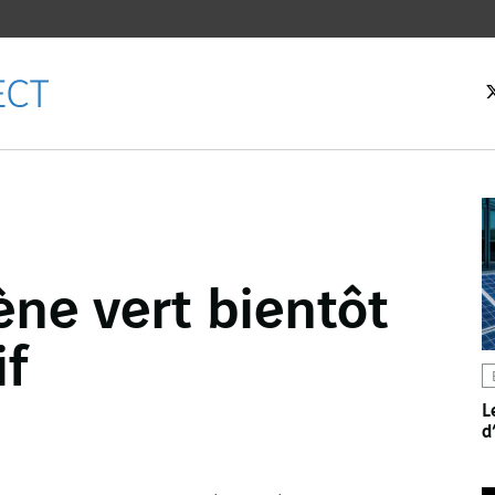
eil
ne vert bientôt
ebook
if
er
dIn
L
d
l