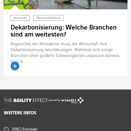
INDUSTRY
TRANSFORMATION
Dekarbonisierung: Welche Branchen
sind am weitesten?
Angesichts der Klimakrise muss die Wirtschaft ihre
Dekarbonisierung beschleunigen. Während sich einige
Branchen ohne größere Schwierigkeiten anpassen können,
sind in...
Artikel lesen
powered by
WEITERE INFOS
VINCI Energies