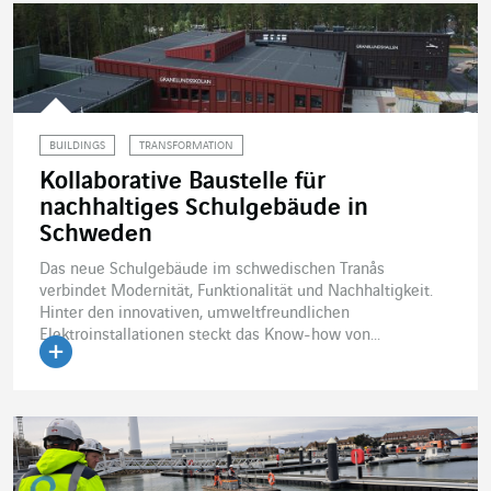
BUILDINGS
TRANSFORMATION
Kollaborative Baustelle für
nachhaltiges Schulgebäude in
Schweden
Das neue Schulgebäude im schwedischen Tranås
verbindet Modernität, Funktionalität und Nachhaltigkeit.
Hinter den innovativen, umweltfreundlichen
Elektroinstallationen steckt das Know-how von...
Artikel lesen