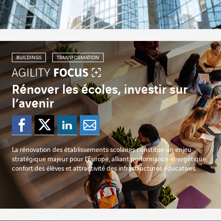
BUILDINGS
TRANSFORMATION
Rénover les écoles, investir sur
l’avenir
Partager sur Facebook
Partager sur Twitter
Partager sur Lin
Partager par e
La rénovation des établissements scolaires constitue un enjeu
stratégique majeur pour l’Europe, alliant performance énergétique,
confort des élèves et attractivité des infrastructures éducatives.