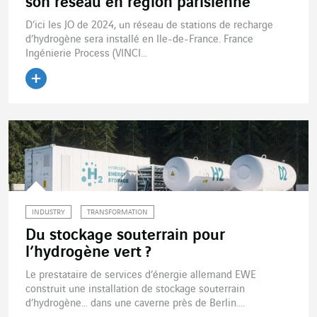
son réseau en région parisienne
D’ici les JO de 2024, un réseau de stations de recharge
d’hydrogène sera installé en Ile-de-France. France
Ingénierie Process (VINCI...
Lire l'article
INDUSTRY
TRANSFORMATION
Du stockage souterrain pour
l’hydrogène vert ?
Le prestataire de services d’énergie allemand EWE
construit une installation de stockage souterrain
d’hydrogène… dans une caverne près de Berlin....