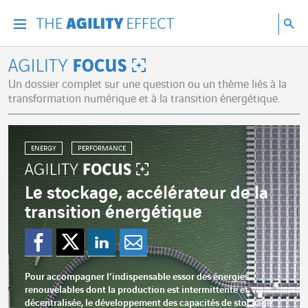
Accéder directement au contenu de la page
Accéder à la navigation principale
Accéder à la recherche
Re
Menu
Rec
Agility Focus
Un dossier complet sur une question ou un thème liés à la
transformation numérique et à la transition énergétique.
ENERGY
PERFORMANCE
Le stockage, accélérateur de la
transition énergétique
Partager sur Faceboo
Partager sur Twitte
Partager sur Lin
Partager par 
Pour accompagner l’indispensable essor des énergies
renouvelables dont la production est intermittente et
décentralisée, le développement des capacités de stockage