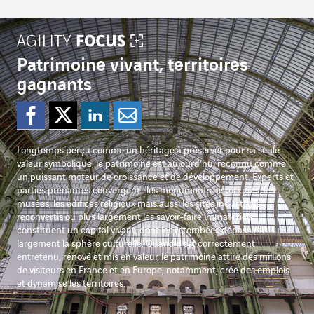
Agility Focus
Patrimoine vivant, territoires
gagnants
Partager sur Facebook
Partager sur Twitter
Partager sur Lin
Partager par e
Longtemps perçu comme un héritage à préserver pour sa seule
valeur symbolique, le patrimoine est aujourd’hui reconnu comme
un puissant moteur de croissance et de développement. Experts et
parties prenantes convergent : les monuments historiques, les
musées, les édifices religieux mais aussi les sites industriels
reconvertis ou plus largement les savoir-faire immatériels
constituent un capital vivant, dont les retombées dépassent
largement la sphère culturelle. Quand il est correctement
entretenu, rénové et mis en valeur, le patrimoine attire des millions
de visiteurs en France et en Europe, notamment, crée des emplois
et dynamise les territoires.