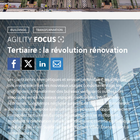
BUILDINGS
TRANSFORMATION
Tertiaire : la révolution rénovation
Partager sur Facebook
Partager sur Twitter
Partager sur Lin
Partager par e
Les contraintes énergétiques et environnementales, les attentes
des investisseurs et les nouveaux usages conduisent, dans les
métropoles, à transformer des bureaux vieillissants ou des sites
inoccupés en de nouveaux espaces modulables, confortables et
économes. Longtemps négligée au profit de la construction neuve,
la rénovation s’impose ainsi comme un puissant moteur du secteur
immobilier tertiaire en Europe. Les réalisations se multiplient,
modifiant la destination initiale des bâtiments, comme en Belgique,
aux Pays-Bas et en Suède où les entreprises VINCI Energies sont à
la manœuvre.