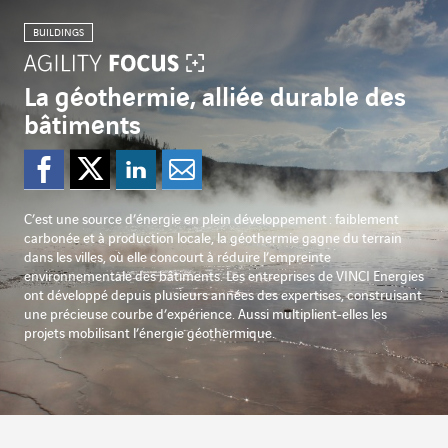
BUILDINGS
La géothermie, alliée durable des
bâtiments
Partager sur Facebook
Partager sur Twitter
Partager sur Lin
Partager par e
C’est une source d’énergie en plein développement : faiblement
carbonée et à production locale, la géothermie gagne du terrain
dans les villes, où elle concourt à réduire l’empreinte
environnementale des bâtiments. Les entreprises de VINCI Energies
ont développé depuis plusieurs années des expertises, construisant
une précieuse courbe d’expérience. Aussi multiplient-elles les
projets mobilisant l’énergie géothermique.