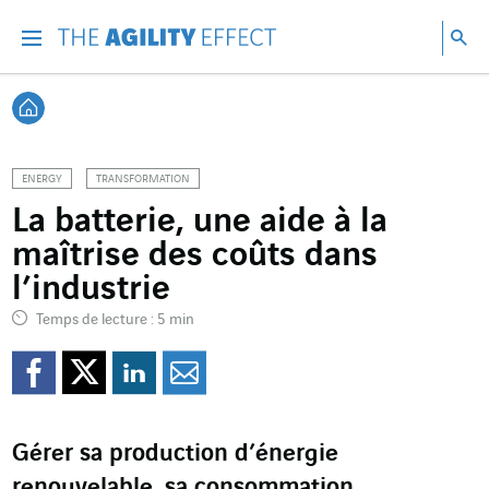
Accéder directement au contenu de la page
Accéder à la navigation principale
Accéder à la recherche
Re
Menu
Rec
Retour à l'accueil
ENERGY
TRANSFORMATION
La batterie, une aide à la
maîtrise des coûts dans
l’industrie
Temps de lecture : 5 min
Partager sur Facebook
Partager sur Twitter
Partager sur Line
Partager par e
Gérer sa production d’énergie
renouvelable, sa consommation