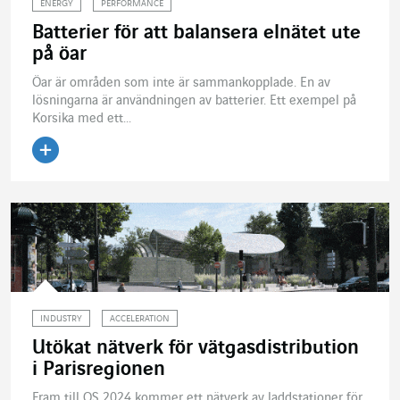
ENERGY
PERFORMANCE
Batterier för att balansera elnätet ute
på öar
Öar är områden som inte är sammankopplade. En av
lösningarna är användningen av batterier. Ett exempel på
Korsika med ett...
Läs artikeln
INDUSTRY
ACCELERATION
Utökat nätverk för vätgasdistribution
i Parisregionen
Fram till OS 2024 kommer ett nätverk av laddstationer för