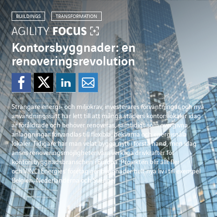
BUILDINGS
TRANSFORMATION
Kontorsbyggnader: en
renoveringsrevolution
Dela på Facebook
Dela på Twitter
Dela på Linkedi
Dela per mejl
Strängare energi- och miljökrav, investerares förväntningar och nya
användningssätt har lett till att många städers kontorslokaler idag
är föråldrade och behöver renoveras, samtidigt som övergivna
anläggningar förvandlas till flexibla, bekväma och energisnåla
lokaler. Tidigare har man velat bygga nytt i första hand, men idag
anses renoveringsmöjligheter vara verkliga drivkrafter för
kontorsbyggnadsbranschen i Europa. Projekten blir allt fler
och
VINCI
Energies
’
företag
ger byggnader helt nya liv i till exempel
Belgien, Nederländerna och Sverige.