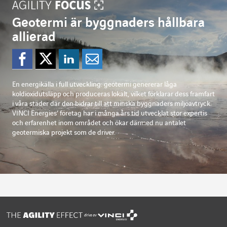
Geotermi är byggnaders hållbara
allierad
Dela på Facebook
Dela på Twitter
Dela på Linkedi
Dela per mejl
En energikälla i full utveckling: geotermi genererar låga
koldioxidutsläpp och produceras lokalt, vilket förklarar dess framfart
i våra städer där den bidrar till att minska byggnaders miljöavtryck.
VINCI Energies’ företag har i många års tid utvecklat stor expertis
och erfarenhet inom området och ökar därmed nu antalet
geotermiska projekt som de driver.
drivs av