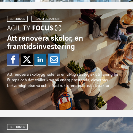
BUILDINGS
TRANSFORMATION
Att renovera skolor, en
framtidsinvestering
Dela på Facebook
Dela på Twitter
Dela på Linkedi
Dela per mejl
Att renovera skolbyggnader är en viktig strategisk utmaning för
Europa och det ställer krav på energiprestanda, elevernas
bekvämlighetsnivå och infrastrukturens estetiska karaktär.
BUILDINGS