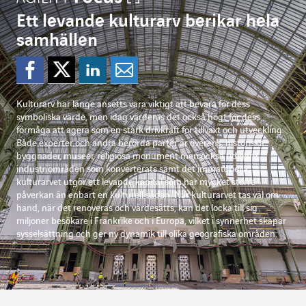
Ett levande kulturarv berikar hela
samhällen
Dela på Facebook
Dela på Twitter
Dela på Linkedi
Dela per mejl
Kulturarv har länge ansetts vara viktigt att bevara för dess
symboliska värde, men idag värderas det också högt för dess
förmåga att agera som en stark drivkraft för tillväxt och utveckling.
Både experter och andra berörda parter är överens: historiska
byggnader, museer, religiösa monument men också tidigare
industriområden som konverterats samt det immateriella
kulturarvet utgör ett levande kapital som har mycket större
påverkan än enbart en kulturell sådan. När kulturarvet tas väl om
hand, när det renoveras och värdesätts, kan det locka till sig
miljoner besökare i Frankrike och i Europa, vilket i synnerhet skapar
sysselsättning och ger ny dynamik till olika geografiska områden.