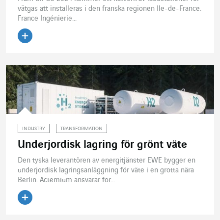
vätgas att installeras i den franska regionen Ile-de-France.
France Ingénierie...
Läs artikeln
INDUSTRY
TRANSFORMATION
Underjordisk lagring för grönt väte
Den tyska leverantören av energitjänster EWE bygger en
underjordisk lagringsanläggning för väte i en grotta nära
Berlin. Actemium ansvarar för...
Läs artikeln