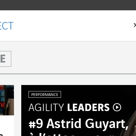
E
eil
PERFORMANCE
#9 Astrid Guyart,