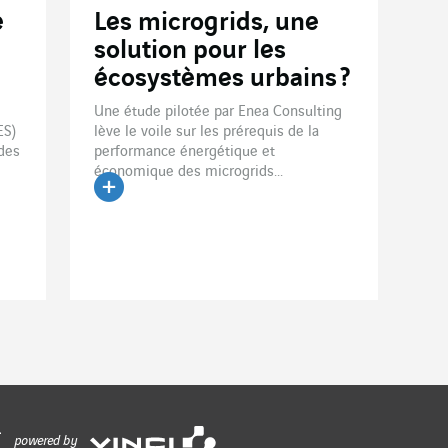
e
Les microgrids, une
solution pour les
écosystèmes urbains ?
Une étude pilotée par Enea Consulting
ES)
lève le voile sur les prérequis de la
 des
performance énergétique et
économique des microgrids...
Lire l'article
powered by