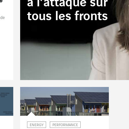
à l’attaque sur
e
tous les fronts
 de
ENERGY
PERFORMANCE