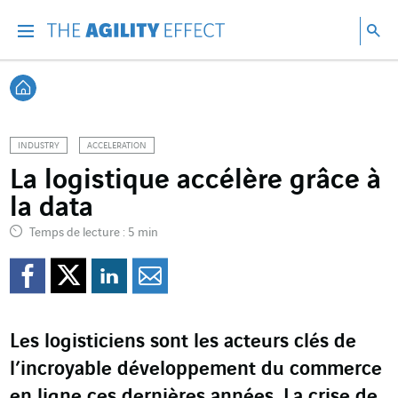
Accéder directement au contenu de la page
Accéder à la navigation principale
Accéder à la recherche
Re
Menu
Rec
Retour à l'accueil
INDUSTRY
ACCELERATION
La logistique accélère grâce à
la data
Temps de lecture : 5 min
Partager sur Facebook
Partager sur Twitter
Partager sur Line
Partager par e
Les logisticiens sont les acteurs clés de
l’incroyable développement du commerce
en ligne ces dernières années. La crise de