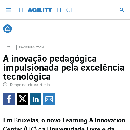
Vá diretamente para o conteúdo da página
Ir para a navegação principal
Ir para a pesquisa
Pes
Menu
Pesq
Voltar à página inicial
ICT
TRANSFORMATION
A inovação pedagógica
impulsionada pela excelência
tecnológica
Tempo de leitura: 4 min
Compartilhar no Faceb
Compartilhar no Twi
Compartilhar no 
Compartilhar p
Em Bruxelas, o novo Learning & Innovation
Center (LIC) da Universidade Livre e da