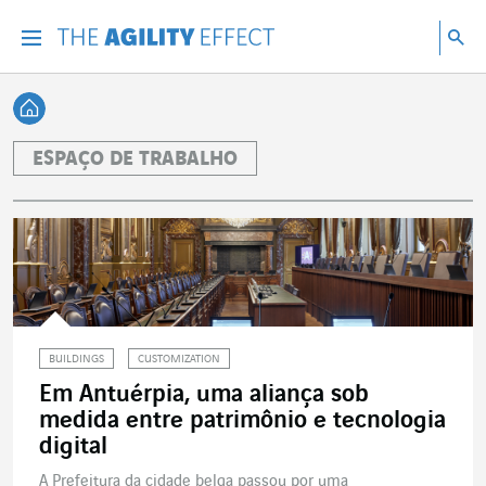
Vá diretamente para o conteúdo da página
Ir para a navegação principal
Ir para a pesquisa
Pes
Menu
Pesq
Voltar à página inicial
ESPAÇO DE TRABALHO
BUILDINGS
CUSTOMIZATION
Em Antuérpia, uma aliança sob
medida entre patrimônio e tecnologia
digital
A Prefeitura da cidade belga passou por uma