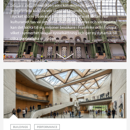
tidigare industriområden som konverterats samt det
immateriella kulturarvet utgör ett levande kapital som har
mycket större påverkan än enbart en kulturell sådan. När
kulturarvet tas väl om hand, när det renoveras och värdesätts,
kan det locka till sig miljoner besökare i Frankrike och i Europa,
vilket i synnerhet skapar sysselsättning och ger ny dynamik till
olika geografiska områden.
BUILDINGS
PERFORMANCE