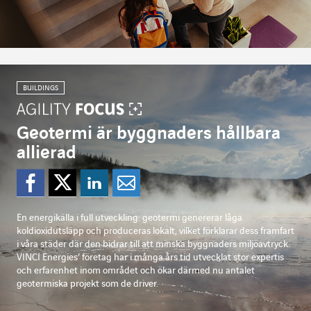
BUILDINGS
Geotermi är byggnaders hållbara
allierad
Dela på Facebook
Dela på Twitter
Dela på Linkedi
Dela per mejl
En energikälla i full utveckling: geotermi genererar låga
koldioxidutsläpp och produceras lokalt, vilket förklarar dess framfart
i våra städer där den bidrar till att minska byggnaders miljöavtryck.
VINCI Energies’ företag har i många års tid utvecklat stor expertis
och erfarenhet inom området och ökar därmed nu antalet
geotermiska projekt som de driver.