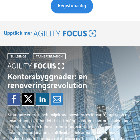
Upptäck mer
Agility Focus
BUILDINGS
TRANSFORMATION
Kontorsbyggnader: en
renoveringsrevolution
Dela på Facebook
Dela på Twitter
Dela på Linkedi
Dela per mejl
Strängare energi- och miljökrav, investerares förväntningar och nya
användningssätt har lett till att många städers kontorslokaler idag
är föråldrade och behöver renoveras, samtidigt som övergivna
anläggningar förvandlas till flexibla, bekväma och energisnåla
lokaler. Tidigare har man velat bygga nytt i första hand, men idag