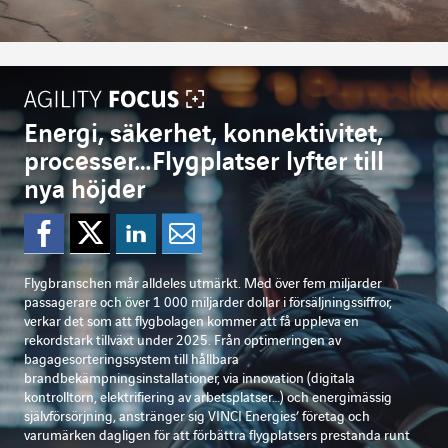
Energi, säkerhet, konnektivitet,
processer…Flygplatser lyfter till
nya höjder
Dela på Facebook
Dela på Twitter
Dela på Linkedi
Dela per mejl
Flygbranschen mår alldeles utmärkt. Med över fem miljarder
passagerare och över 1 000 miljarder dollar i försäljningssiffror,
verkar det som att flygbolagen kommer att få uppleva en
rekordstark tillväxt under 2025. Från optimeringen av
bagagesorteringssystem till hållbara
brandbekämpningsinstallationer, via innovation (digitala
kontrolltorn, elektrifiering av arbetsplatser…) och energimässig
självförsörjning, anstränger sig VINCI Energies’ företag och
varumärken dagligen för att förbättra flygplatsers prestanda runt