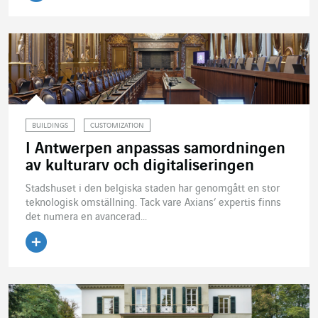
Läs artikeln
BUILDINGS
CUSTOMIZATION
I Antwerpen anpassas samordningen
av kulturarv och digitaliseringen
Stadshuset i den belgiska staden har genomgått en stor
teknologisk omställning. Tack vare Axians’ expertis finns
det numera en avancerad...
Läs artikeln