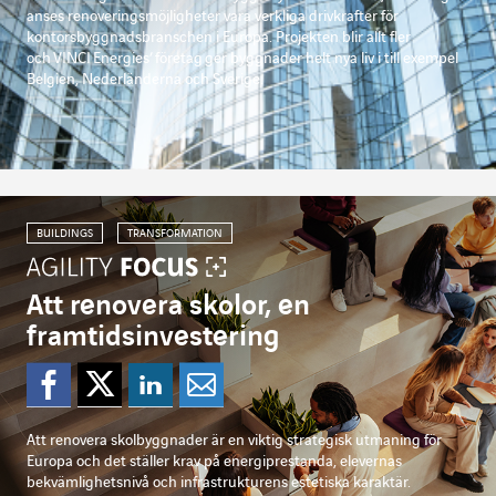
anses renoveringsmöjligheter vara verkliga drivkrafter för
kontorsbyggnadsbranschen i Europa. Projekten blir allt fler
och
VINCI
Energies
’
företag
ger byggnader helt nya liv i till exempel
Belgien, Nederländerna och Sverige.
BUILDINGS
TRANSFORMATION
Att renovera skolor, en
framtidsinvestering
Dela på Facebook
Dela på Twitter
Dela på Linkedi
Dela per mejl
Att renovera skolbyggnader är en viktig strategisk utmaning för
Europa och det ställer krav på energiprestanda, elevernas
bekvämlighetsnivå och infrastrukturens estetiska karaktär.