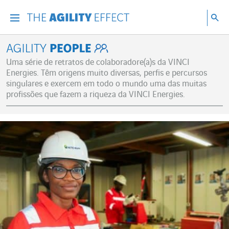
Vá diretamente para o conteúdo da página
Ir para a navegação principal
Ir para a pesquisa
Pes
Menu
Pesq
Agility People
Uma série de retratos de colaboradore(a)s da VINCI
Energies. Têm origens muito diversas, perfis e percursos
singulares e exercem em todo o mundo uma das muitas
profissões que fazem a riqueza da VINCI Energies.