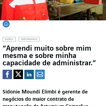
Voltar à página inicial
ENERGY
PERFORMANCE
“Aprendi muito sobre mim
mesma e sobre minha
capacidade de administrar.”
Compartilhar no Faceb
Compartilhar no Twi
Compartilhar no 
Compartilhar p
Sidonie Moundi Elimbi é gerente de
negócios do maior contrato de