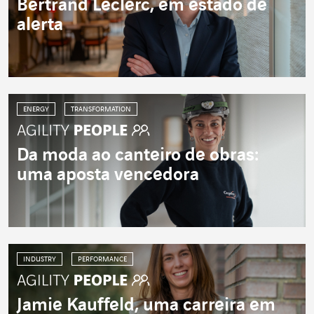
Bertrand Leclerc, em estado de
alerta
ENERGY
TRANSFORMATION
Da moda ao canteiro de obras:
uma aposta vencedora
INDUSTRY
PERFORMANCE
Jamie Kauffeld, uma carreira em