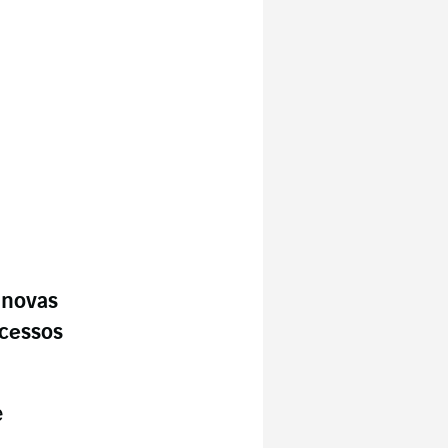
 novas
ocessos
e