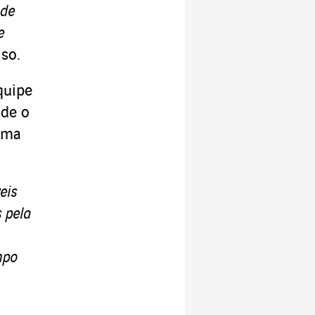
 de
e
so.
quipe
sde o
sma
eis
 pela
mpo