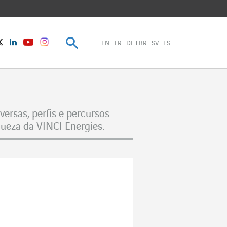
Pesquisar
Pesquisar
instagram
Twitter
LinkedIn
Youtube
EN
FR
DE
BR
SV
ES
ersas, perfis e percursos
ueza da VINCI Energies.