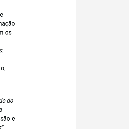
se
rmação
om os
s:
lo,
ado do
la
ssão e
”.