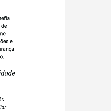
hefia
 de
ome
ções e
urança
o.
midade
ós
iar