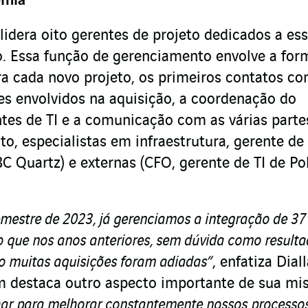
omia
lidera oito gerentes de projeto dedicados a es
o. Essa função de gerenciamento envolve a fo
ra cada novo projeto, os primeiros contatos c
es envolvidos na aquisição, a coordenação do
tes de TI e a comunicação com as várias parte
o, especialistas em infraestrutura, gerente de
C Quartz) e externas (CFO, gerente de TI de Po
mestre de 2023, já gerenciamos a integração de 37
 que nos anos anteriores, sem dúvida como result
o muitas aquisições foram adiadas”
, enfatiza Dial
 destaca outro aspecto importante de sua mi
har para melhorar constantemente nossos processos