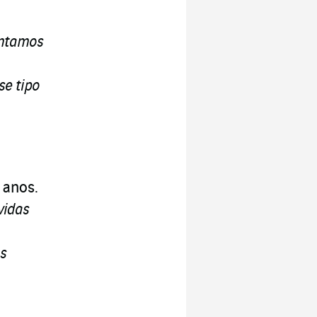
antamos
se tipo
 anos.
vidas
às