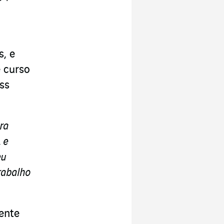
s, e
 curso
ss
ra
 e
eu
rabalho
ente