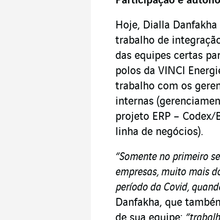
Participação e auton
Hoje, Dialla Danfakha 
trabalho de integraçã
das equipes certas pa
polos da VINCI Energi
trabalho com os geren
internas (gerenciament
projeto ERP – Codex/B
linha de negócios).
“Somente no primeiro se
empresas, muito mais do
período da Covid, quand
Danfakha, que também
de sua equipe:
“trabal