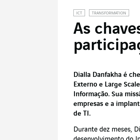
ICT
TRANSFORMATION
As chaves
particip
Dialla Danfakha é ch
Externo e Large Scal
Informação. Sua missã
empresas e a implant
de TI.
Durante dez meses, Di
desenvolvimento do I