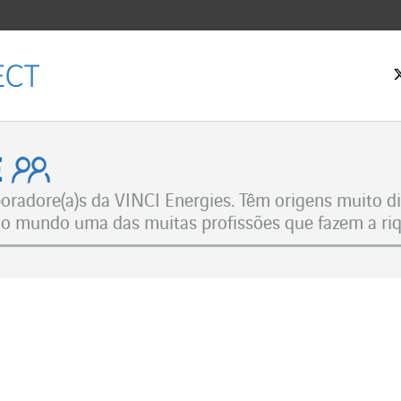
 inicial
ple
oradore(a)s da VINCI Energies. Têm origens muito div
 o mundo uma das muitas profissões que fazem a riq
Facebook
witter
LinkedIn
 email