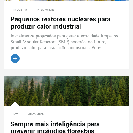
INDUSTRY
INNOVATION
Pequenos reatores nucleares para
produzir calor industrial
Inicialmente projetados para gerar eletricidade limpa, os
Small Modular Reactors (SMR) poderão, no futuro,
produzir calor para instalações industriais. Antes...
Ler o artigo
ICT
INNOVATION
Sempre mais inteligência para
prevenir incêndios florestais